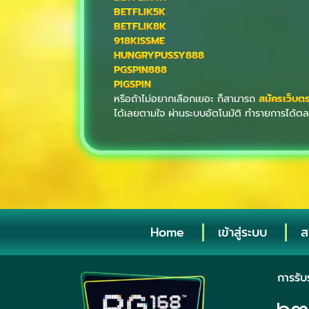
BETFLIK5K
BETFLIK8K
918KISSME
HUNGRYPUSSY888
PGSPIN888
PIGSPIN
หรือถ้าไม่อยากเลือกเยอะ ก็สามารถ
สมัครเว็บต
ได้เลยตามใจ ผ่านระบบอัตโนมัติ ทำรายการได้ตล
Home
เข้าสู่ระบบ
ส
การรั