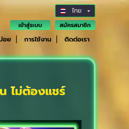
ไทย
เข้าสู่ระบบ
สมัครสมาชิก
บ่อย
การใช้งาน
ติดต่อเรา
น ไม่ต้องแชร์