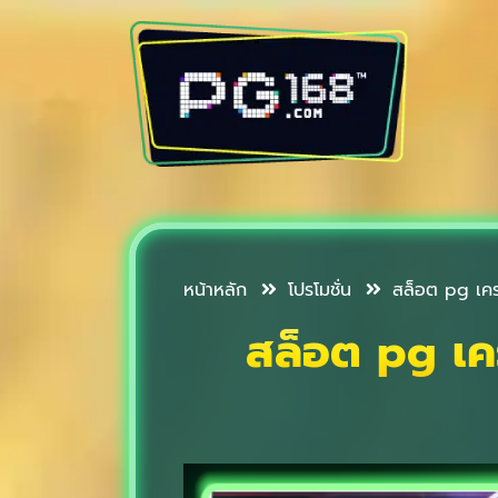
หน้าหลัก
โปรโมชั่น
สล็อต pg เครด
สล็อต pg เคร