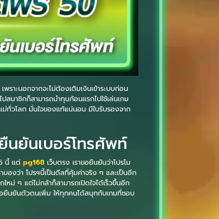
า เพราะนอกจากจะไม่ต้องเติมเงินเข้าระบบก่อน
ต่อไปสมาชิกก็สามารถนำทุนก้อนแรกไปใช้เล่นเกม
แม่ทั่วโลก มั่นใจของแท้แน่นอน มีใบรับรองจาก
ืนยันเบอร์โทรศัพท์
 นี้ แต่
pg168
เว็บตรง เราขอยืนยันว่าโปรโม
องว่า โปรฯนี้เป็นดีลที่คุ้มค่าจริง ๆ และเป็นอีก
ใหม่ ๆ แต่ไม่กล้าก็สามารถเปิดใจได้เร็วขึ้นอีก
ยืนยันตัวตนเพิ่ม ให้ทุกคนได้สนุกกับเกมที่ชอบ