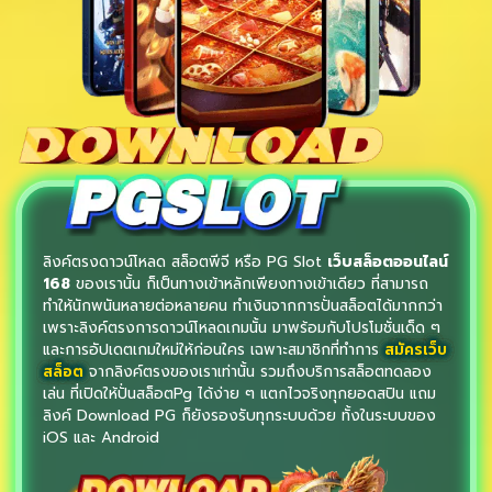
ลิงค์ตรงดาวน์โหลด สล็อตพีจี หรือ PG Slot
เว็บสล็อตออนไลน์
168
ของเรานั้น ก็เป็นทางเข้าหลักเพียงทางเข้าเดียว ที่สามารถ
ทำให้นักพนันหลายต่อหลายคน ทำเงินจากการปั่นสล็อตได้มากกว่า
เพราะลิงค์ตรงการดาวน์โหลดเกมนั้น มาพร้อมกับโปรโมชั่นเด็ด ๆ
และการอัปเดตเกมใหม่ให้ก่อนใคร เฉพาะสมาชิกที่ทำการ
สมัครเว็บ
สล็อต
จากลิงค์ตรงของเราเท่านั้น รวมถึงบริการสล็อตทดลอง
เล่น ที่เปิดให้ปั่นสล็อตPg ได้ง่าย ๆ แตกไวจริงทุกยอดสปิน แถม
ลิงค์ Download PG ก็ยังรองรับทุกระบบด้วย ทั้งในระบบของ
iOS และ Android