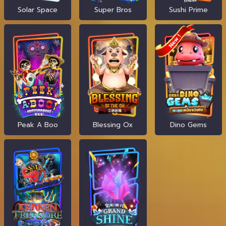
Solar Space
Super Bros
Sushi Prime
Peak A Boo
Blessing Ox
Dino Gems