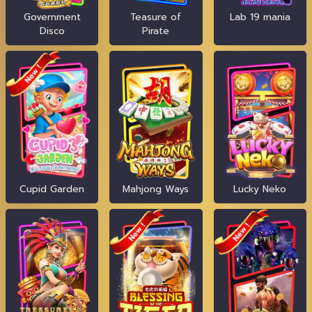
Government
Teasure of
Lab 19 mania
Disco
Pirate
Cupid Garden
Mahjong Ways
Lucky Neko