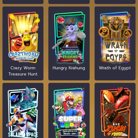
Crazy Worm
Hungry Krahung
Wrath of Egypt
Treasure Hunt