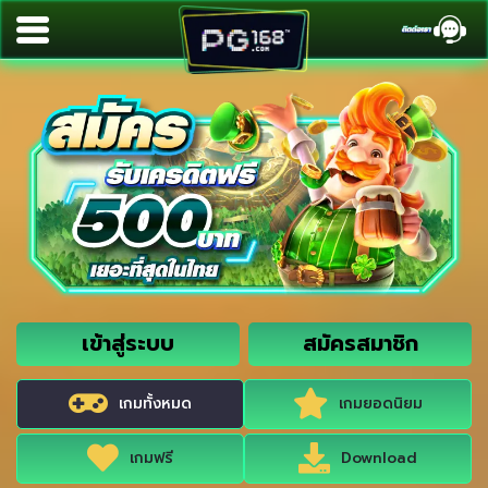
เข้าสู่ระบบ
สมัครสมาชิก
เกมทั้งหมด
เกมยอดนิยม
เกมฟรี
Download