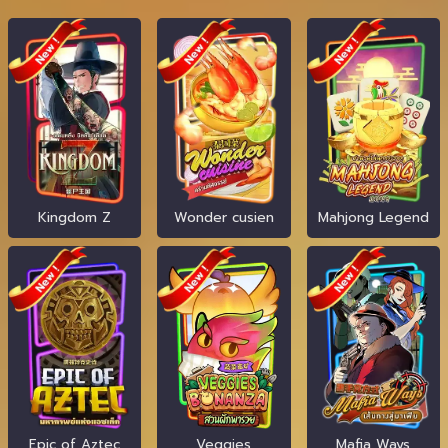
Kingdom Z
Wonder cusien
Mahjong Legend
Epic of Aztec
Veggies
Mafia Ways