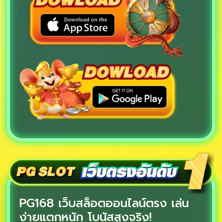
PG168 เว็บสล็อตออนไลน์ตรง เล่น
ง่ายแตกหนัก โบนัสสูงจริง!