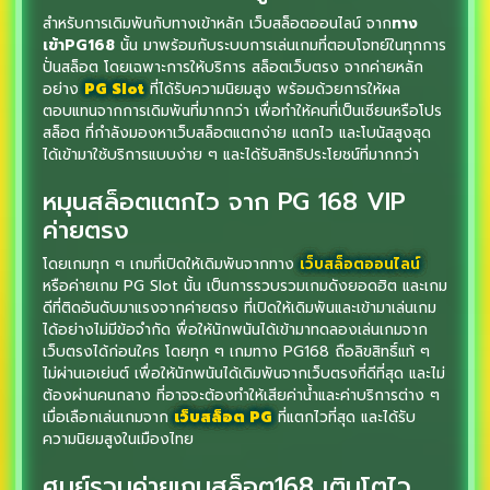
สำหรับการเดิมพันกับทางเข้าหลัก เว็บสล็อตออนไลน์ จาก
ทาง
เข้าPG168
นั้น มาพร้อมกับระบบการเล่นเกมที่ตอบโจทย์ในทุกการ
ปั่นสล็อต โดยเฉพาะการให้บริการ สล็อตเว็บตรง จากค่ายหลัก
อย่าง
PG Slot
ที่ได้รับความนิยมสูง พร้อมด้วยการให้ผล
ตอบแทนจากการเดิมพันที่มากกว่า เพื่อทำให้คนที่เป็นเซียนหรือโปร
สล็อต ที่กำลังมองหาเว็บสล็อตแตกง่าย แตกไว และโบนัสสูงสุด
ได้เข้ามาใช้บริการแบบง่าย ๆ และได้รับสิทธิประโยชน์ที่มากกว่า
หมุนสล็อตแตกไว จาก PG 168 VIP
ค่ายตรง
โดยเกมทุก ๆ เกมที่เปิดให้เดิมพันจากทาง
เว็บสล็อตออนไลน์
หรือค่ายเกม PG Slot นั้น เป็นการรวบรวมเกมดังยอดฮิต และเกม
ดีที่ติดอันดับมาแรงจากค่ายตรง ที่เปิดให้เดิมพันและเข้ามาเล่นเกม
ได้อย่างไม่มีข้อจำกัด พื่อให้นักพนันได้เข้ามาทดลองเล่นเกมจาก
เว็บตรงได้ก่อนใคร โดยทุก ๆ เกมทาง PG168 ถือลิขสิทธิ์แท้ ๆ
ไม่ผ่านเอเย่นต์ เพื่อให้นักพนันได้เดิมพันจากเว็บตรงที่ดีที่สุด และไม่
ต้องผ่านคนกลาง ที่อาจจะต้องทำให้เสียค่าน้ำและค่าบริการต่าง ๆ
เมื่อเลือกเล่นเกมจาก
เว็บสล็อต PG
ที่แตกไวที่สุด และได้รับ
ความนิยมสูงในเมืองไทย
ศูนย์รวมค่ายเกมสล็อต168 เติบโตไว