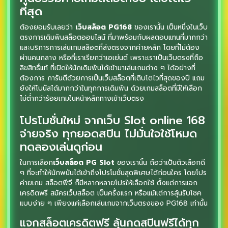
ที่สุด
ต้องยอมรับเลยว่า
เว็บสล็อต PG168
ของเรานั้น เป็นหนึ่งในเว็บ
ตรงการเดิมพันสล็อตออนไลน์ ที่มาพร้อมกับผลตอบแทนที่มากกว่า
และบริการการเล่นเกมสล็อตที่ส่งตรงจากค่ายหลัก โดยที่ไม่ต้อง
ผ่านคนกลาง หรือที่เราเรียกว่าเอเย่นต์ เพราะเราเป็นเว็บตรงที่ถือ
ลิขสิทธิ์แท้ ที่เปิดให้นักเดิมพันได้เข้ามาเล่นเกมต่าง ๆ ได้อย่างที่
ต้องการ การันตีด้วยการเป็นเว็บสล็อตที่เติบโตไวที่สุดของปี แถม
ยังให้โบนัสได้มากกว่าในทุกการเดิมพัน ด้วยเกมสล็อตที่มีให้เลือก
ไม่ต่ำกว่าร้อยเกมในหน้าหลักทางเข้าเว็บตรง
โปรโมชั่นใหม่ จากเว็บ Slot online 168
จ่ายจริง ทุกยอดสปิน ไม่มั่นใจใช้โหมด
ทดลองเล่นดูก่อน
ในการเลือก
เว็บสล็อต PG Slot
ของเรานั้น ถือว่าเป็นตัวเลือกดี
ๆ ที่จะทำให้นักพนันได้เข้าถึงโปรโมชั่นสุดพิเศษ​ได้ก่อนใคร โดยโปร
ค่ายเกม สล็อตพีจี ก็มีหลากหลายโปรให้เลือกใช้ ตั้งแต่การแจก
เครดิตฟรี สมัครเว็บสล็อต เป็นครั้งแรก หรือแม้แต่การลุ้นรับโชค
แบบง่าย ๆ เพียงแค่เลือกเล่นเกมจากเว็บตรงของ PG168 เท่านั้น
แจกสล็อตเครดิตฟรี ลุ้นกดสปินฟรีได้ทุก