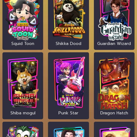
Squid Toon
Shikka Dood
Guardian Wizard
Shiba mogul
Punk Star
Dragon Hatch