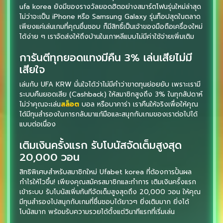
ufa korea ยังมีของรางวัลยอดฮิตอย่างสมาร์ตโฟนรุ่นใหม่ล่าสุด
ไม่ว่าจะเป็น iPhone หรือ Samsung Galaxy รุ่นท็อปสุดในตลาด
เพียงแค่เล่นเกมที่คุณชื่นชอบ ก็มีสิทธิ์เป็นเจ้าของมือถือเครื่องใหม่
ได้ง่าย ๆ เราจัดส่งให้ถึงบ้านในเกาหลีแบบไม่มีค่าใช้จ่ายเพิ่มเติม
การันตีทุกยอดแทงมีคืน 3% เล่นเสียไม่มี
เสียใจ
เล่นกับ UFA KRW มั่นใจได้ว่าไม่มีคำว่าขาดทุนย่อยยับ เพราะเรามี
ระบบคืนยอดเสีย (Cashback) ให้สมาชิกสูงถึง 3% ในทุกสัปดาห์
ไม่ว่าคุณจะเล่น
สล็อต
บอล หรือบาคาร่า เราคืนให้จริงเพื่อให้คุณ
ได้มีทุนสำรองในการกลับมาแก้มือและสนุกกับเกมของเราต่อไปได้
แบบต่อเนื่อง
เติมเงินครั้งแรก รับโบนัสจัดเต็มสูงสุด
20,000 วอน
สิทธิพิเศษสำหรับสมาชิกใหม่ Ufabet korea ที่ต้องการปั้นผล
กำไรให้ไวขึ้น! เพียงคุณสมัครสมาชิกและทำการ เติมเงินครั้งแรก
เข้าระบบ รับโบนัสเพิ่มทันทีจัดเต็มสูงสุดถึง 20,000 วอน ให้คุณ
มีทุนสำรองไปสนุกกับเกมที่ชื่นชอบได้ยาวๆ ยิ่งเติมมาก ยิ่งได้
โบนัสมาก พร้อมรับความรวยได้ตั้งแต่วินาทีแรกที่เริ่มเล่น