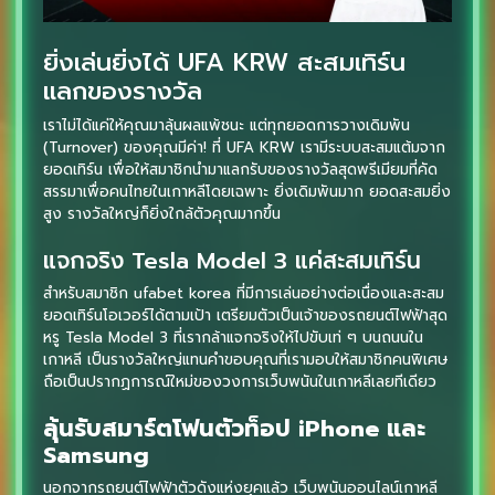
ยิ่งเล่นยิ่งได้ UFA KRW สะสมเทิร์น
แลกของรางวัล
เราไม่ได้แค่ให้คุณมาลุ้นผลแพ้ชนะ แต่ทุกยอดการวางเดิมพัน
(Turnover) ของคุณมีค่า! ที่ UFA KRW เรามีระบบสะสมแต้มจาก
ยอดเทิร์น เพื่อให้สมาชิกนำมาแลกรับของรางวัลสุดพรีเมียมที่คัด
สรรมาเพื่อคนไทยในเกาหลีโดยเฉพาะ ยิ่งเดิมพันมาก ยอดสะสมยิ่ง
สูง รางวัลใหญ่ก็ยิ่งใกล้ตัวคุณมากขึ้น
แจกจริง Tesla Model 3 แค่สะสมเทิร์น
สำหรับสมาชิก ufabet korea ที่มีการเล่นอย่างต่อเนื่องและสะสม
ยอดเทิร์นโอเวอร์ได้ตามเป้า เตรียมตัวเป็นเจ้าของรถยนต์ไฟฟ้าสุด
หรู Tesla Model 3 ที่เรากล้าแจกจริงให้ไปขับเท่ ๆ บนถนนใน
เกาหลี เป็นรางวัลใหญ่แทนคำขอบคุณที่เรามอบให้สมาชิกคนพิเศษ
ถือเป็นปรากฏการณ์ใหม่ของวงการเว็บพนันในเกาหลีเลยทีเดียว
ลุ้นรับสมาร์ตโฟนตัวท็อป iPhone และ
Samsung
นอกจากรถยนต์ไฟฟ้าตัวดังแห่งยุคแล้ว เว็บพนันออนไลน์เกาหลี